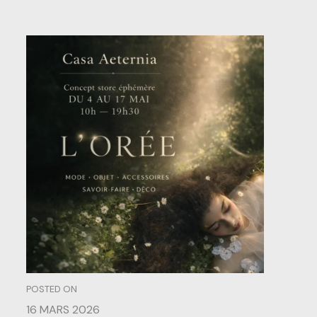
L’Orée
—
Du
4
au
17
mai
2026
POSTED ON
16 MARS 2026