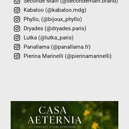
Seconde Main (@secondemain.brand)
Kabaloo (@kabaloo.mdg)
Phyllo, (@bijoux_phyllo)
Dryades (@dryades.paris)
Lutka (@lutka_paris)
Panallama (@panallama.fr)
Pierina Marinelli (@pierinamarinelli)