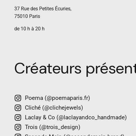
37 Rue des Petites Écuries,
75010 Paris
de 10 h à 20 h
Créateurs présen
Poema (@poemaparis.fr)
Cliché (@clichejewels)
Laclay & Co (@laclayandco_handmade)
Trois (@trois_design)