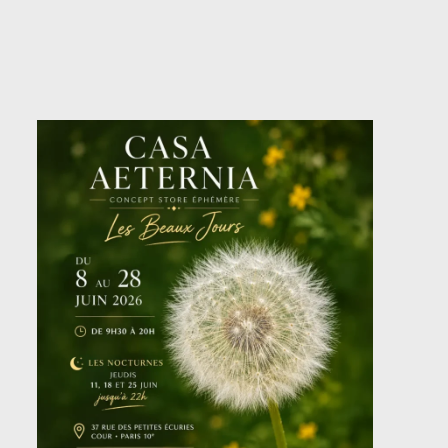
Les
Beaux
Jours
—
Du
8
au
28
juin
2026