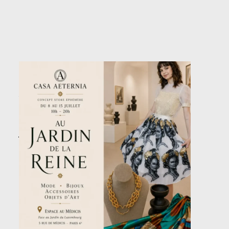
Au
Jardin
de
la
Reine
–
Du
8
au
15
juillet
2026